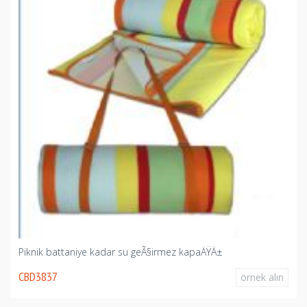
Piknik battaniye kadar su geÃ§irmez kapaÄŸÄ±
CBD3837
örnek alın