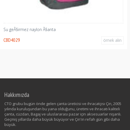
Su geÃ§irmez naylon Ã§anta
CBD4029
örnek alın
Hakkımızda
CTO grubu bugün önde gelen çanta üreticisi ve ihracatçısı Çin, 2005
yılında kuruluşundan bu yana olduğunu, üretimi ve ihracatı kaliteli
çanta, cüzdan, Bagaj ve uluslararası pazar için aksesuarlar nişanlı.
Geçmiş yıllarda daha büyük büyüyor ve Çin'in refah gün gibi daha
büyük.