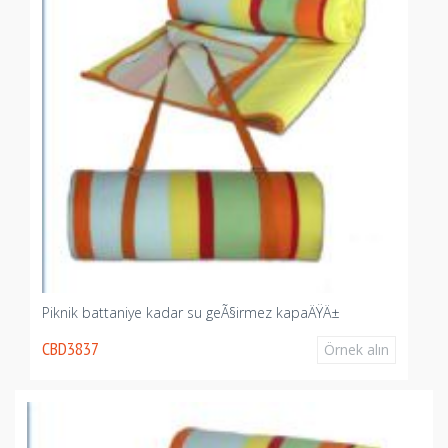
Piknik battaniye kadar su geÃ§irmez kapaÄŸÄ±
CBD3837
Örnek alın
ın