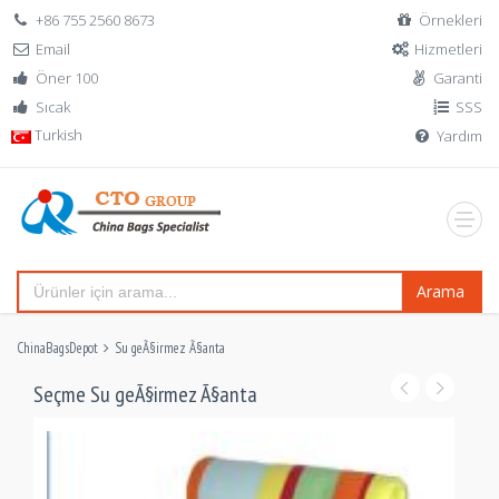
+86 755 2560 8673
Örnekleri
Email
Hizmetleri
Öner 100
Garanti
Sıcak
SSS
Turkish
Yardım
Arama
ChinaBagsDepot
Su geÃ§irmez Ã§anta
Seçme Su geÃ§irmez Ã§anta