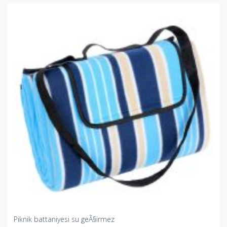
Piknik battaniyesi su geÃ§irmez