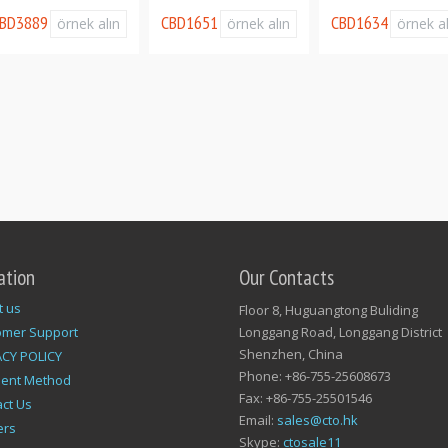
BD3889
CBD1651
CBD1634
örnek alın
örnek alın
örnek al
ation
Our Contacts
t us
Floor 8, Huguangtong Buliding
omer Support
Longgang Road, Longgang District
Shenzhen, China
ACY POLICY
Phone: +86-755-25608673
ent Method
Fax: +86-755-25501546
ct Us
Email:
sales@cto.hk
ers
Skype:
ctosale11