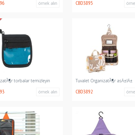
96
CBD3895
örnek alın
örne
zatÃ¶r torbalar temizleyin
Tuvalet OrganizatÃ¶r asÄ±lÄ±
93
CBD3892
örnek alın
örne