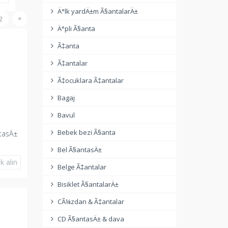
Ä°lk yardÄ±m Ã§antalarÄ±
»
2
Ä°pli Ã§anta
Ã‡anta
Ã‡antalar
Ã‡ocuklara Ã‡antalar
Bagaj
Bavul
Bebek bezi Ã§anta
ntasÄ±
Bel Ã§antasÄ±
k alın
Belge Ã‡antalar
Bisiklet Ã§antalarÄ±
CÃ¼zdan & Ã‡antalar
CD Ã§antasÄ± & dava