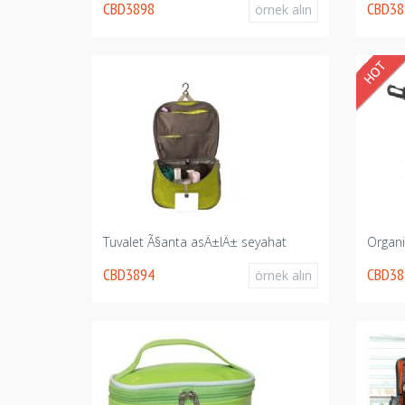
CBD3898
CBD38
örnek alın
Tuvalet Ã§anta asÄ±lÄ± seyahat
Organi
CBD3894
CBD38
örnek alın