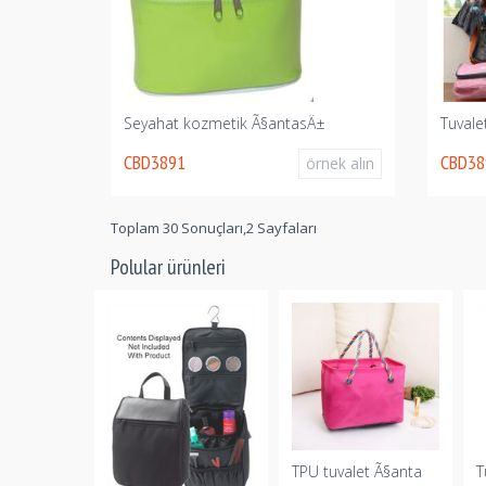
Seyahat kozmetik Ã§antasÄ±
Tuvale
CBD3891
CBD38
örnek alın
Toplam 30 Sonuçları,2 Sayfaları
Polular ürünleri
anta
TPU tuvalet Ã§anta
T
örnek alın