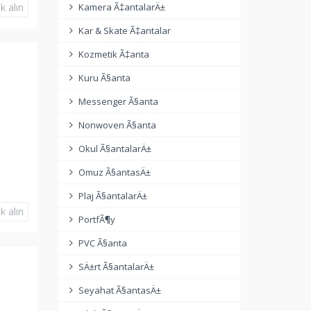
k alın
Kamera Ã‡antalarÄ±
Kar & Skate Ã‡antalar
Kozmetik Ã‡anta
Kuru Ã§anta
Messenger Ã§anta
Nonwoven Ã§anta
Okul Ã§antalarÄ±
Omuz Ã§antasÄ±
Plaj Ã§antalarÄ±
k alın
PortfÃ¶y
PVC Ã§anta
SÄ±rt Ã§antalarÄ±
Seyahat Ã§antasÄ±