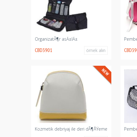
OrganizatÃ¶r asÄ±lÄ±
Pembe
CBD3901
CBD39
örnek alın
Kozmetik debriyaj ile deri dÃ¶ÅŸeme
Pembe