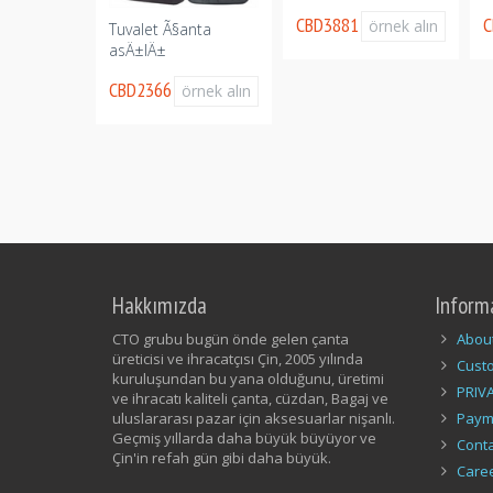
CBD3881
C
örnek alın
Tuvalet Ã§anta
asÄ±lÄ±
CBD2366
örnek alın
Hakkımızda
Inform
CTO grubu bugün önde gelen çanta
Abou
üreticisi ve ihracatçısı Çin, 2005 yılında
Cust
kuruluşundan bu yana olduğunu, üretimi
PRIV
ve ihracatı kaliteli çanta, cüzdan, Bagaj ve
uluslararası pazar için aksesuarlar nişanlı.
Paym
Geçmiş yıllarda daha büyük büyüyor ve
Conta
Çin'in refah gün gibi daha büyük.
Care