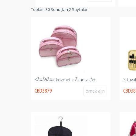
Toplam 30 Sonuçları,2 Sayfaları
KÃ¼Ã§Ã¼k kozmetik Ã§antasÄ±
3 tuva
CBD3879
CBD38
örnek alın