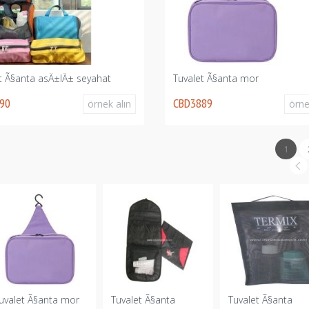
t Ã§anta asÄ±lÄ± seyahat
Tuvalet Ã§anta mor
90
CBD3889
örnek alın
örne
1
uvalet Ã§anta mor
Tuvalet Ã§anta
Tuvalet Ã§anta