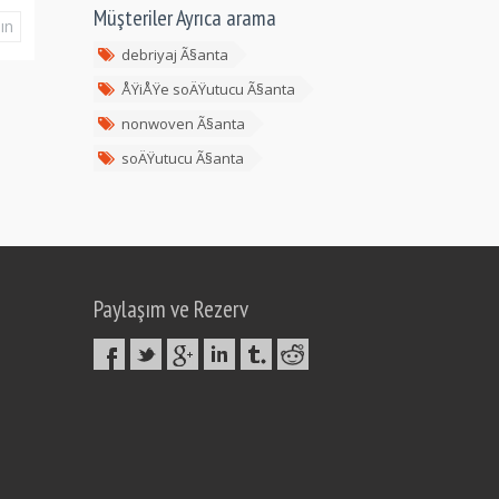
Müşteriler Ayrıca arama
ın
CBD1655
CBD1662
CBD387
örnek alın
örnek alın
debriyaj Ã§anta
ÅŸiÅŸe soÄŸutucu Ã§anta
nonwoven Ã§anta
soÄŸutucu Ã§anta
Paylaşım ve Rezerv