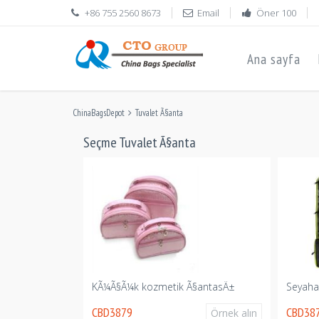
+86 755 2560 8673
Email
Öner 100
Ana sayfa
ChinaBagsDepot
Tuvalet Ã§anta
Seçme Tuvalet Ã§anta
± seyahat
KÃ¼Ã§Ã¼k kozmetik Ã§antasÄ±
Seyaha
CBD3879
CBD38
Örnek alın
Örnek alın