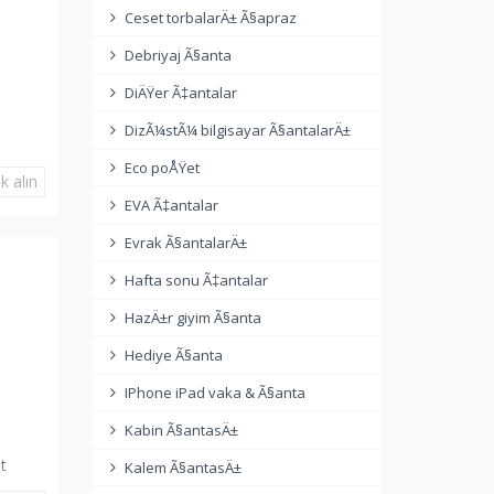
Ceset torbalarÄ± Ã§apraz
Debriyaj Ã§anta
DiÄŸer Ã‡antalar
DizÃ¼stÃ¼ bilgisayar Ã§antalarÄ±
Eco poÅŸet
k alın
EVA Ã‡antalar
Evrak Ã§antalarÄ±
Hafta sonu Ã‡antalar
HazÄ±r giyim Ã§anta
Hediye Ã§anta
IPhone iPad vaka & Ã§anta
Kabin Ã§antasÄ±
t
Kalem Ã§antasÄ±