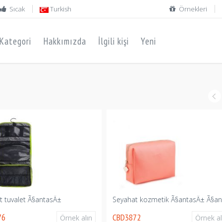
Sıcak
Turkish
Örnekleri
Kategori
Hakkımızda
İlgili kişi
Yeni
t tuvalet Ã§antasÄ±
Seyahat kozmetik Ã§antasÄ± Ã§an
76
CBD3872
Örnek alın
Örnek al