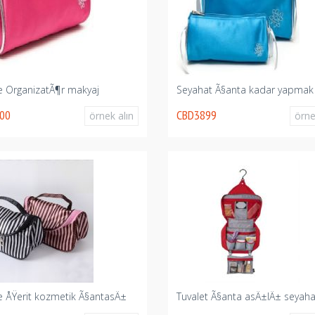
 OrganizatÃ¶r makyaj
Seyahat Ã§anta kadar yapmak
00
CBD3899
örnek alın
örne
 ÅŸerit kozmetik Ã§antasÄ±
Tuvalet Ã§anta asÄ±lÄ± seyaha