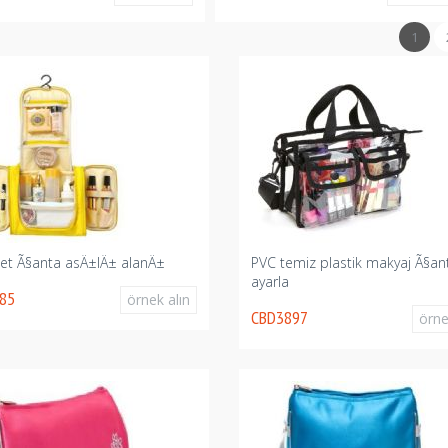
1
let Ã§anta asÄ±lÄ± alanÄ±
PVC temiz plastik makyaj Ã§a
ayarla
85
örnek alın
CBD3897
örne