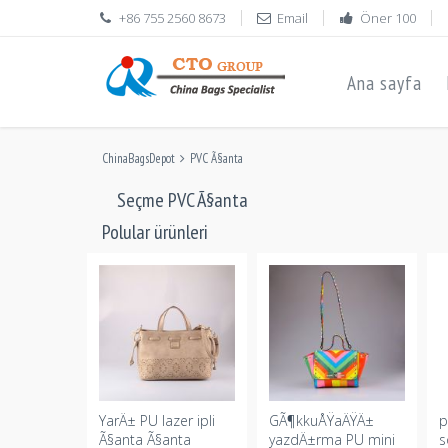
+86 755 2560 8673
Email
Öner 100
Ana sayfa
ChinaBagsDepot
PVC Ã§anta
Seçme PVC Ã§anta
Polular ürünleri
YarÄ± PU lazer ipli
GÃ¶kkuÅŸaÄŸÄ±
p
nta
Ã§anta Ã§anta
yazdÄ±rma PU mini
s