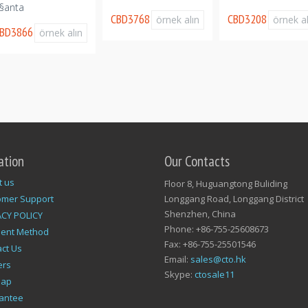
§anta
CBD3768
CBD3208
örnek alın
örnek al
BD3866
örnek alın
ation
Our Contacts
t us
Floor 8, Huguangtong Buliding
omer Support
Longgang Road, Longgang District
Shenzhen, China
ACY POLICY
Phone: +86-755-25608673
ent Method
Fax: +86-755-25501546
ct Us
Email:
sales@cto.hk
ers
Skype:
ctosale11
map
antee