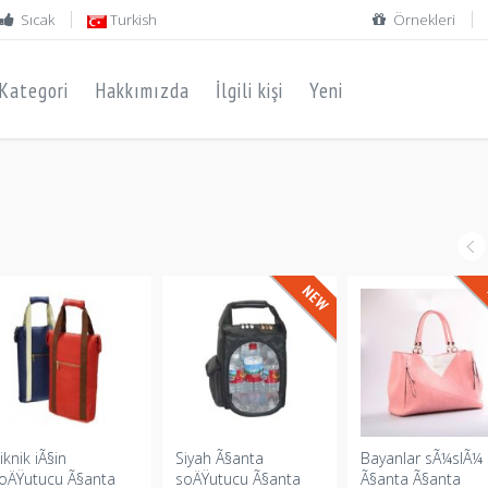
Sıcak
Turkish
Örnekleri
Kategori
Hakkımızda
İlgili kişi
Yeni
iknik iÃ§in
Siyah Ã§anta
Bayanlar sÃ¼slÃ¼
oÄŸutucu Ã§anta
soÄŸutucu Ã§anta
Ã§anta Ã§anta