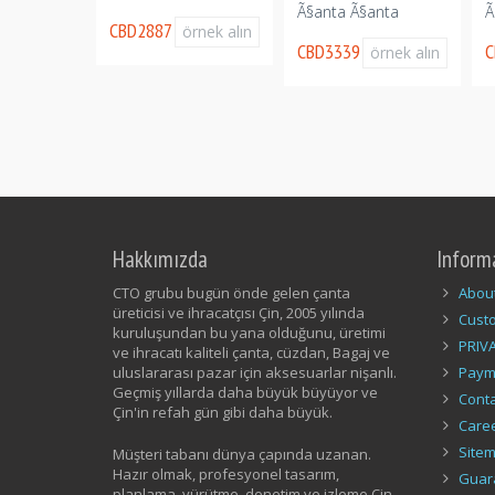
perÃ§in Tote
Ã§anta Ã§anta
Ã
CBD2887
örnek alın
CBD3339
C
örnek alın
örnek alın
Hakkımızda
Inform
CTO grubu bugün önde gelen çanta
Abou
üreticisi ve ihracatçısı Çin, 2005 yılında
Cust
kuruluşundan bu yana olduğunu, üretimi
PRIV
ve ihracatı kaliteli çanta, cüzdan, Bagaj ve
uluslararası pazar için aksesuarlar nişanlı.
Paym
Geçmiş yıllarda daha büyük büyüyor ve
Conta
Çin'in refah gün gibi daha büyük.
Care
Site
Müşteri tabanı dünya çapında uzanan.
Hazır olmak, profesyonel tasarım,
Guar
planlama, yürütme, denetim ve izleme Çin.