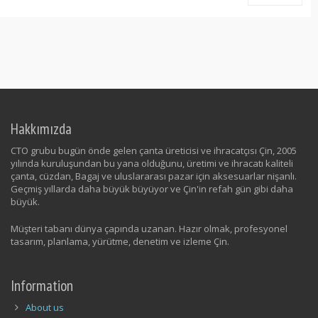
Hakkımızda
CTO grubu bugün önde gelen çanta üreticisi ve ihracatçısı Çin, 2005
yılında kuruluşundan bu yana olduğunu, üretimi ve ihracatı kaliteli
çanta, cüzdan, Bagaj ve uluslararası pazar için aksesuarlar nişanlı.
Geçmiş yıllarda daha büyük büyüyor ve Çin'in refah gün gibi daha
büyük.
Müşteri tabanı dünya çapında uzanan. Hazır olmak, profesyonel
tasarım, planlama, yürütme, denetim ve izleme Çin.
Information
About us