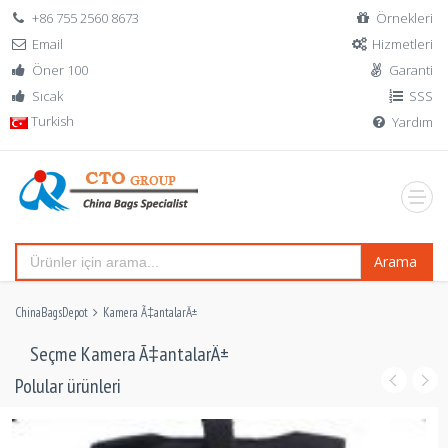
+86 755 2560 8673
Örnekleri
Email
Hizmetleri
Öner 100
Garanti
Sıcak
SSS
Turkish
Yardım
Arama
ChinaBagsDepot
Kamera Ã‡antalarÄ±
Seçme Kamera Ã‡antalarÄ±
Polular ürünleri