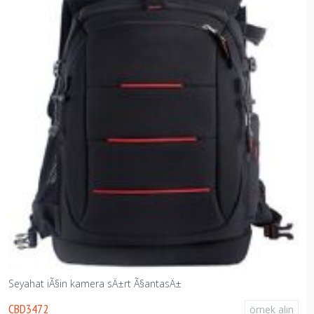
Seyahat iÃ§in kamera sÄ±rt Ã§antasÄ±
CBD3472
örnek alın