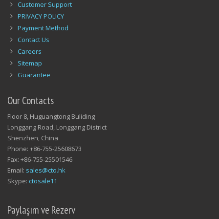
Customer Support
PRIVACY POLICY
Payment Method
Contact Us
Careers
Sitemap
Guarantee
Our Contacts
Floor 8, Huguangtong Buliding
Longgang Road, Longgang District
Shenzhen, China
Phone: +86-755-25608673
Fax: +86-755-25501546
Email:
sales@cto.hk
Skype:
ctosale11
Paylaşım ve Rezerv