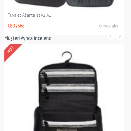
Tuvalet Ã§anta asÄ±lÄ±
CBD2366
Örnek alın
Müşteri Ayrıca incelendi