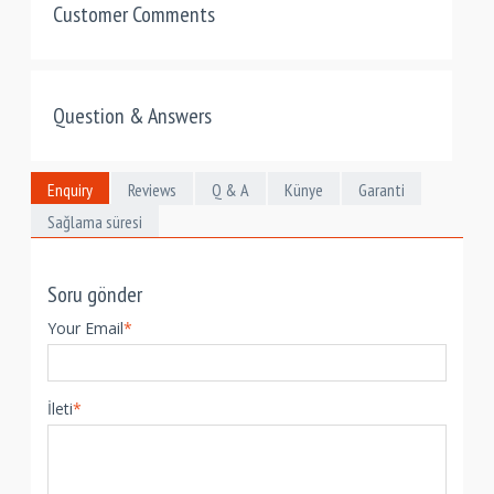
Customer Comments
Question & Answers
Enquiry
Reviews
Q & A
Künye
Garanti
Sağlama süresi
Soru gönder
Your Email
*
İleti
*