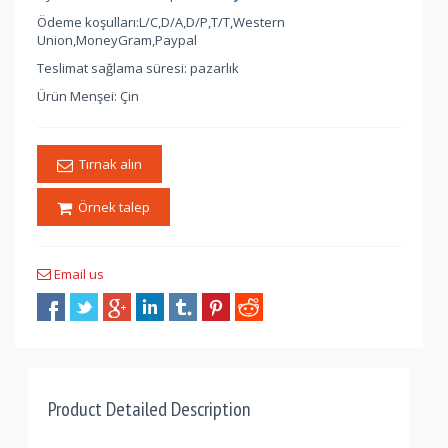
Ödeme koşulları:L/C,D/A,D/P,T/T,Western
Union,MoneyGram,Paypal
Teslimat sağlama süresi: pazarlık
Ürün Menşei: Çin
Tırnak alın
Örnek talep
Email us
Product Detailed Description