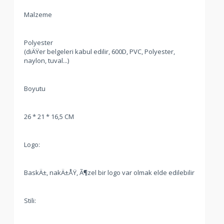
Malzeme
Polyester
(diÄŸer belgeleri kabul edilir, 600D, PVC, Polyester,
naylon, tuval...)
Boyutu
26 * 21 * 16,5 CM
Logo:
BaskÄ±, nakÄ±ÅŸ, Ã¶zel bir logo var olmak elde edilebilir
Stili: