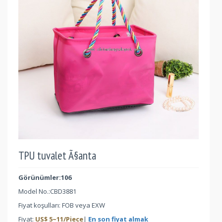
TPU tuvalet Ã§anta
Görünümler:106
Model No.:
CBD3881
Fiyat koşulları: FOB veya EXW
Fiyat:
US$
5
~
11
/Piece
|
En son fiyat almak