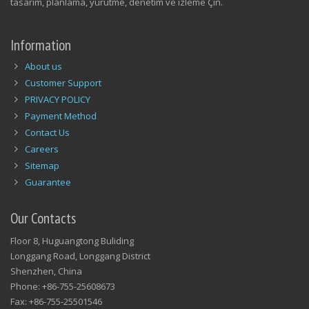
tasarım, planlama, yürütme, denetim ve izleme Çin.
Information
About us
Customer Support
PRIVACY POLICY
Payment Method
Contact Us
Careers
Sitemap
Guarantee
Our Contacts
Floor 8, Huguangtong Buliding
Longgang Road, Longgang District
Shenzhen, China
Phone: +86-755-25608673
Fax: +86-755-25501546