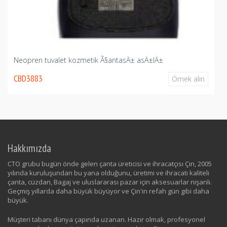
Neopren tuvalet kozmetik Ã§antasÄ± asÄ±lÄ±
CBD3883
Örnek alın
Hakkımızda
CTO grubu bugün önde gelen çanta üreticisi ve ihracatçısı Çin, 2005
yılında kuruluşundan bu yana olduğunu, üretimi ve ihracatı kaliteli
çanta, cüzdan, Bagaj ve uluslararası pazar için aksesuarlar nişanlı.
Geçmiş yıllarda daha büyük büyüyor ve Çin'in refah gün gibi daha
büyük.
Müşteri tabanı dünya çapında uzanan. Hazır olmak, profesyonel