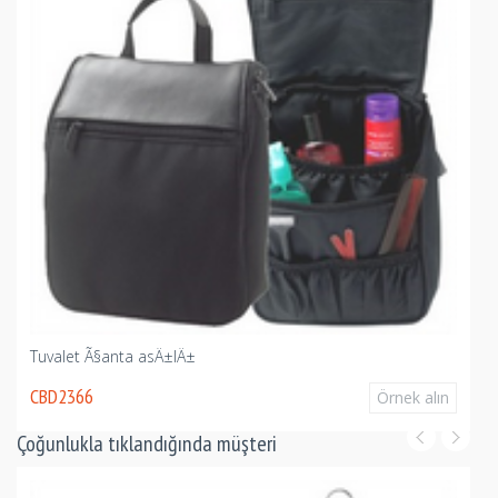
Tuvalet Ã§anta asÄ±lÄ±
CBD2366
Örnek alın
Çoğunlukla tıklandığında müşteri