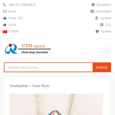
+86 755 2560 8673
Örnekleri
Email
Hizmetleri
Öner 100
Garanti
Sıcak
SSS
Turkish
Yardım
Arama
ChinaBagsDepot
Tuvalet Ã§anta