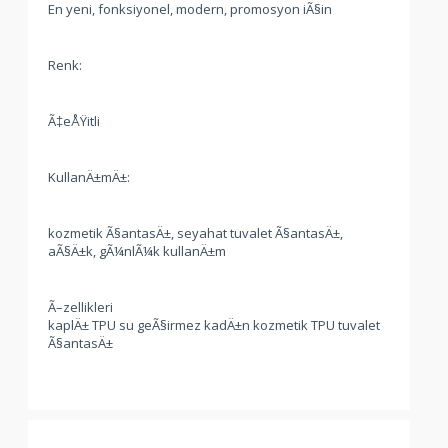
En yeni, fonksiyonel, modern, promosyon iÃ§in
Renk:
Ã‡eÅŸitli
KullanÄ±mÄ±:
kozmetik Ã§antasÄ±, seyahat tuvalet Ã§antasÄ±,
aÃ§Ä±k, gÃ¼nlÃ¼k kullanÄ±m
Ã–zellikleri
kaplÄ± TPU su geÃ§irmez kadÄ±n kozmetik TPU tuvalet
Ã§antasÄ±