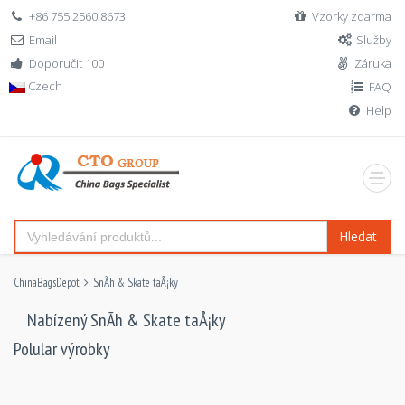
+86 755 2560 8673
Vzorky zdarma
Email
Služby
Doporučit 100
Záruka
Czech
FAQ
Help
Hledat
ChinaBagsDepot
SnÃ­h & Skate taÅ¡ky
Nabízený SnÃ­h & Skate taÅ¡ky
Polular výrobky