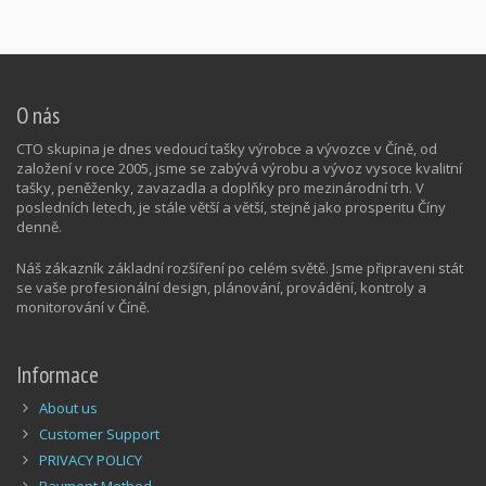
O nás
CTO skupina je dnes vedoucí tašky výrobce a vývozce v Číně, od
založení v roce 2005, jsme se zabývá výrobu a vývoz vysoce kvalitní
tašky, peněženky, zavazadla a doplňky pro mezinárodní trh. V
posledních letech, je stále větší a větší, stejně jako prosperitu Číny
denně.
Náš zákazník základní rozšíření po celém světě. Jsme připraveni stát
se vaše profesionální design, plánování, provádění, kontroly a
monitorování v Číně.
Informace
About us
Customer Support
PRIVACY POLICY