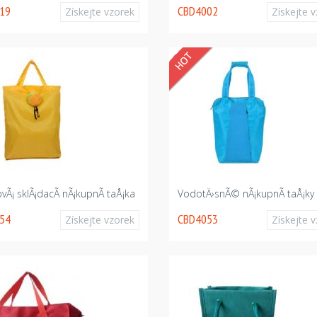
19
CBD4002
Získejte vzorek
Získejte 
vÃ¡ sklÃ¡dacÃ­ nÃ¡kupnÃ­ taÅ¡ka
VodotÄ›snÃ© nÃ¡kupnÃ­ taÅ¡ky
54
CBD4053
Získejte vzorek
Získejte 