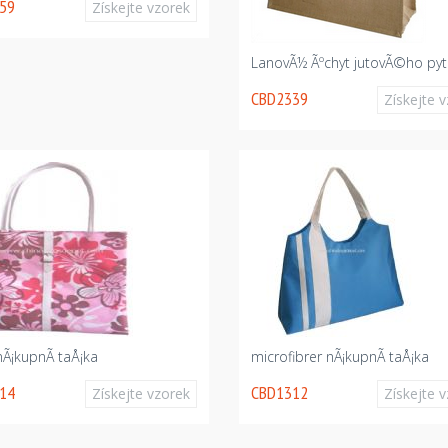
59
Získejte vzorek
LanovÃ½ Ãºchyt jutovÃ©ho pyt
CBD2339
Získejte 
Ã¡kupnÃ­ taÅ¡ka
microfibrer nÃ¡kupnÃ­ taÅ¡ka
14
CBD1312
Získejte vzorek
Získejte 