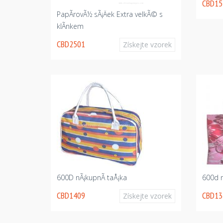
CBD15
PapÃ­rovÃ½ sÃ¡Äek Extra velkÃ© s
klÃ­nkem
CBD2501
Získejte vzorek
600D nÃ¡kupnÃ­ taÅ¡ka
600d n
CBD1409
CBD13
Získejte vzorek