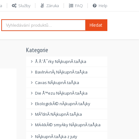
ma
Služby
Záruka
FAQ
Help
Hledat
Kategorie
Å ÅˆÅ¯rky NÃ¡kupnÃ­ taÅ¡ka
BavlnÄ›nÃ¡ NÃ¡kupnÃ­ taÅ¡ka
Cavas NÃ¡kupnÃ­ taÅ¡ka
Die Å™ezu NÃ¡kupnÃ­ taÅ¡ka
EkologickÃ© nÃ¡kupnÃ­ taÅ¡ky
MÃ³dnÃ­ NÃ¡kupnÃ­ taÅ¡ka
MÄ›kkÃ© smyÄky NÃ¡kupnÃ­ taÅ¡ka
NÃ¡kupnÃ­ taÅ¡ka z juty