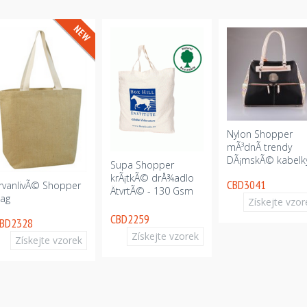
Nylon Shopper
mÃ³dnÃ­ trendy
DÃ¡mskÃ© kabelk
Supa Shopper
krÃ¡tkÃ© drÅ¾adlo
CBD3041
rvanlivÃ© Shopper
ÄtvrtÃ© - 130 Gsm
ag
Získejte vzor
CBD2259
BD2328
Získejte vzorek
Získejte vzorek