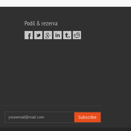
Podíl & rezerva
Subscribe