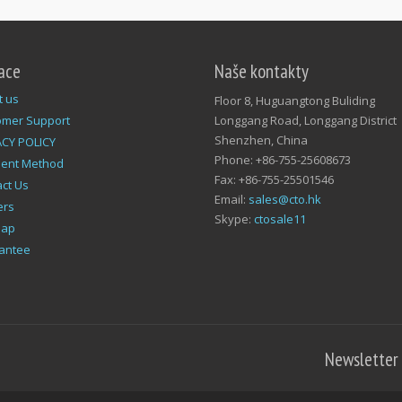
ace
Naše kontakty
t us
Floor 8, Huguangtong Buliding
omer Support
Longgang Road, Longgang District
Shenzhen, China
ACY POLICY
Phone: +86-755-25608673
ent Method
Fax: +86-755-25501546
ct Us
Email:
sales@cto.hk
ers
Skype:
ctosale11
map
antee
Newsletter