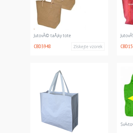
JutovÃ© taÅ¡ky tote
JutovÃ
CBD3948
CBD15
Získejte vzorek
SvÄ›to