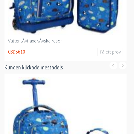
Stor bil arrangÃ¶r
xelvÃ¤ska resor
CBD2038
Få ett prov
Kunden klickade mestadels