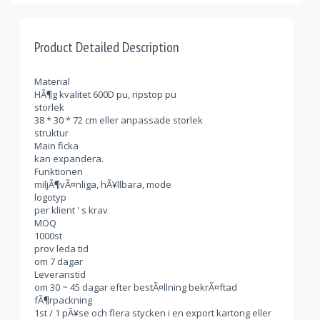
Product Detailed Description
Material
HÃ¶g kvalitet 600D pu, ripstop pu
storlek
38 * 30 * 72 cm eller anpassade storlek
struktur
Main ficka
kan expandera.
Funktionen
miljÃ¶vÃ¤nliga, hÃ¥llbara, mode
logotyp
per klient ' s krav
MOQ
1000st
prov leda tid
om 7 dagar
Leveranstid
om 30 ~ 45 dagar efter bestÃ¤llning bekrÃ¤ftad
fÃ¶rpackning
1st / 1 pÃ¥se och flera stycken i en export kartong eller