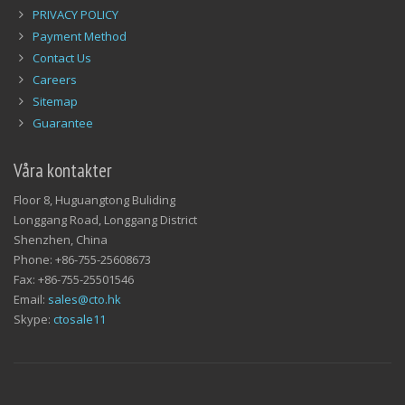
Payment Method
Contact Us
Careers
Sitemap
Guarantee
Våra kontakter
Floor 8, Huguangtong Buliding
Longgang Road, Longgang District
Shenzhen, China
Phone: +86-755-25608673
Fax: +86-755-25501546
Email:
sales@cto.hk
Skype:
ctosale11
Nyhetsbrev