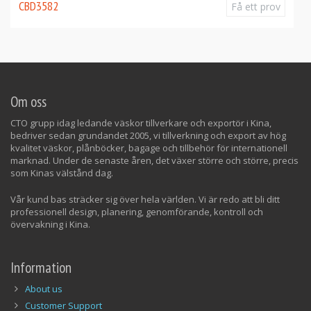
Om oss
CTO grupp idag ledande väskor tillverkare och exportör i Kina,
bedriver sedan grundandet 2005, vi tillverkning och export av hög
kvalitet väskor, plånböcker, bagage och tillbehör för internationell
marknad. Under de senaste åren, det växer större och större, precis
som Kinas välstånd dag.
Vår kund bas sträcker sig över hela världen. Vi är redo att bli ditt
professionell design, planering, genomförande, kontroll och
övervakning i Kina.
Information
About us
Customer Support
PRIVACY POLICY