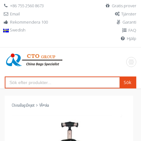
+86 755 2560 8673
Gratis prover
Email
Tjänster
Rekommendera 100
Garanti
Swedish
FAQ
Hjälp
Sök
ChinaBagsDepot
VÃ¤ska