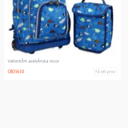
entÃ¤t axelvÃ¤ska resor
3610
Få ett prov