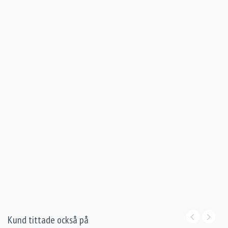
Reser ko
CBD2401
Kund tittade också på