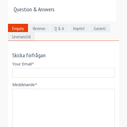
Question & Answers
Enquiry
Reviews
Q & A
Imprint
Garanti
Leveranstid
Skicka förfrågan
Your Email
*
Meddelande
*