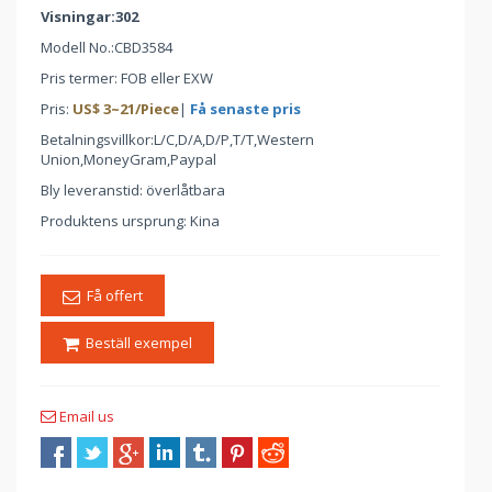
Visningar:302
Modell No.:
CBD3584
Pris termer: FOB eller EXW
Pris:
US$
3
~
21
/Piece
|
Få senaste pris
Betalningsvillkor:L/C,D/A,D/P,T/T,Western
Union,MoneyGram,Paypal
Bly leveranstid: överlåtbara
Produktens ursprung: Kina
Få offert
Beställ exempel
Email us