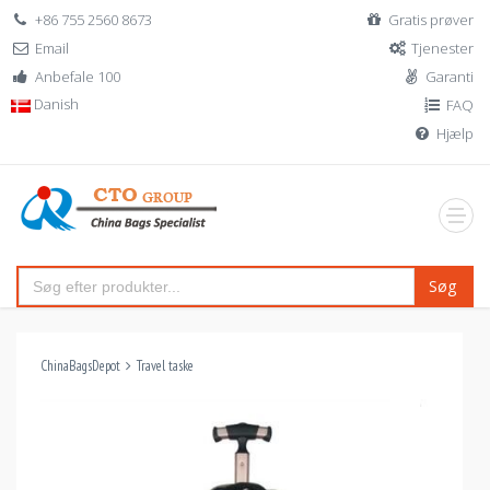
+86 755 2560 8673
Gratis prøver
Email
Tjenester
Anbefale 100
Garanti
Danish
FAQ
Hjælp
Søg
ChinaBagsDepot
Travel taske