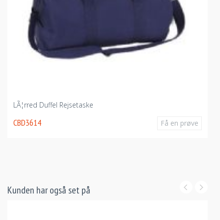
LÃ¦rred Duffel Rejsetaske
CBD3614
Få en prøve
Kunden har også set på