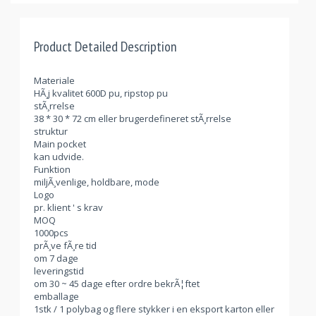
Product Detailed Description
Materiale
HÃ¸j kvalitet 600D pu, ripstop pu
stÃ¸rrelse
38 * 30 * 72 cm eller brugerdefineret stÃ¸rrelse
struktur
Main pocket
kan udvide.
Funktion
miljÃ¸venlige, holdbare, mode
Logo
pr. klient ' s krav
MOQ
1000pcs
prÃ¸ve fÃ¸re tid
om 7 dage
leveringstid
om 30 ~ 45 dage efter ordre bekrÃ¦ftet
emballage
1stk / 1 polybag og flere stykker i en eksport karton eller