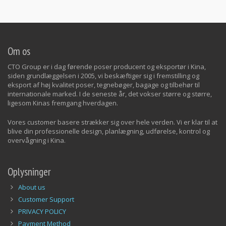
Om os
CTO Group er i dag førende poser producent og eksportør i Kina,
siden grundlæggelsen i 2005, vi beskæftiger sig i fremstilling og
eksport af høj kvalitet poser, tegnebøger, bagage og tilbehør til
internationale marked. I de seneste år, det vokser større og større,
ligesom Kinas fremgang hverdagen.
Vores customer basere strækker sig over hele verden. Vi er klar til at
blive din professionelle design, planlægning, udførelse, kontrol og
overvågning i Kina.
Oplysninger
About us
Customer Support
PRIVACY POLICY
Payment Method