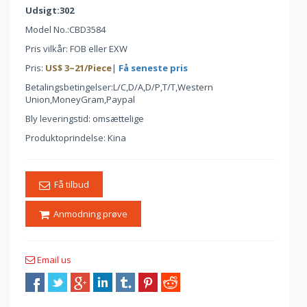
Udsigt:302
Model No.:
CBD3584
Pris vilkår: FOB eller EXW
Pris:
US$
3
~
21
/Piece
|
Få seneste pris
Betalingsbetingelser:L/C,D/A,D/P,T/T,Western
Union,MoneyGram,Paypal
Bly leveringstid: omsættelige
Produktoprindelse: Kina
Få tilbud
Anmodning prøve
Email us