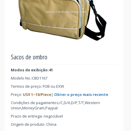
Sacos de ombro
Modos de exibição:41
Modelo No.:
CBD1167
Termos de preço: FOB ou EXW
Preço:
US$
1
~
10
/Piece
|
Obter o preço mais recente
Condições de pagamento:L/C,D/A,D/P,T/T,Western
Union,MoneyGram,Paypal
Prazo de entrega: negociável
Origem de produto: China