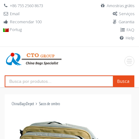
+86 755 2560 8673
Amostras grátis
Email
Serviços
Recomendar 100
Garantia
Portug
FAQ
Help
Busca
ChinaBagsDepot
Sacos de ombro