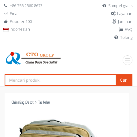
+86 755 2560 8673
Sampel gratis
Email
Layanan
Populer 100
Jaminan
Indonesian
FAQ
Tolong
Cari
ChinaBagsDepot
Tas bahu