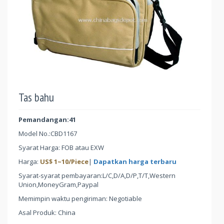
Tas bahu
Pemandangan:41
Model No.:
CBD1167
Syarat Harga: FOB atau EXW
Harga:
US$
1
~
10
/Piece
|
Dapatkan harga terbaru
Syarat-syarat pembayaran:L/C,D/A,D/P,T/T,Western
Union,MoneyGram,Paypal
Memimpin waktu pengiriman: Negotiable
Asal Produk: China