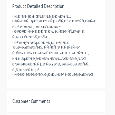
Product Detailed Description
• Ñ„Ð°ÐºÑƒÐ»ÑŒÑ‚Ð°Ñ‚Ð¸Ð²Ð½Ð¾ Ñ…
Ð¾Ñ€Ð¾ÑˆÐµÐ³Ð¾ ÐºÐ°Ñ‡ÐµÑÑ‚Ð²Ð° ÐžÐºÑÑ„Ð¾Ñ€Ð´
Ñ‚ÐºÐ°Ð½ÑŒ, Ð½ÐµÐ¹Ð»Ð¾Ð½;
• Ð¼Ð¾Ð´Ñ‹ Ð´Ð¸Ð·Ð°Ð¹Ð½, Ð¿Ñ€Ð¾ÑÑ‚Ð¾Ð¹ Ð¸
ÑÐ»ÐµÐ³Ð°Ð½Ñ‚Ð½Ñ‹Ð¹;
• Ð²Ð½ÑƒÑ‚Ñ€ÐµÐ½Ð½Ð¸Ðµ Ñ€Ð°Ð·Ð
´ÐµÐ»ÐµÐ½Ð½Ñ‹Ðµ ÑÑ‚Ñ€ÑƒÐºÑ‚ÑƒÑ€Ñ‹ Ð²
ÑÐ²Ð¾Ð±Ð¾Ð´Ð½Ð¾Ð¹ ÐºÐ¾Ð¼Ð±Ð¸Ð½Ð°Ñ†Ð¸Ð¸,
ÑÑ„Ñ„ÐµÐºÑ‚Ð¸Ð²Ð½Ð¾ ÑÐ¾Ñ…Ñ€Ð°Ð½Ð¸Ñ‚ÑŒ
ÐºÐ¾Ð¼Ð½Ð°Ñ‚Ñƒ, Ð²ÑÐµ Ð² Ð¿Ð¾Ð»ÐµÐ·Ð½Ñ‹Ñ…
Ñ„ÑƒÐ½ÐºÑ†Ð¸Ð¹;
• Ñ Ð¾Ð´Ð½Ð¾Ð³Ð¾ Ð¿Ð»ÐµÑ‡Ð° Ñ€ÐµÐ¼ÐµÐ½ÑŒ.
Customer Comments