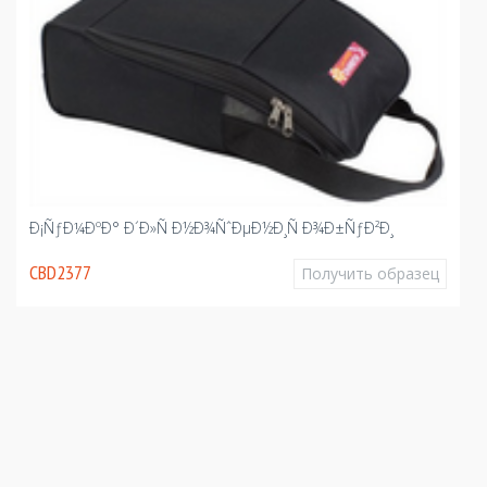
Ð¡ÑƒÐ¼ÐºÐ° Ð´Ð»Ñ Ð½Ð¾ÑˆÐµÐ½Ð¸Ñ Ð¾Ð±ÑƒÐ²Ð¸
CBD2377
Получить образец