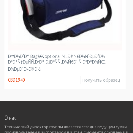
Ð™Ð¾Ð³Ð° Bagâ€¢optional Ñ…Ð¾Ñ€Ð¾ÑˆÐµÐ³Ð¾
ÐºÐ°Ñ‡ÐµÑÑ‚Ð²Ð° ÐžÐºÑÑ„Ð¾Ñ€Ð´ Ñ‚ÐºÐ°Ð½ÑŒ,
Ð½ÐµÐ¹Ð»Ð¾Ð½;
CBD1940
Получить образец
О нас
Технический директор группы является сегодня ведущим сумки
производителем и экспортером в Китай, с момента основания в