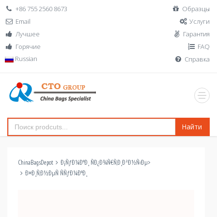
+86 755 2560 8673
Образцы
Email
Услуги
Лучшее
Гарантия
Горячие
FAQ
Russian
Справка
Найти
ChinaBagsDepot
Ð¡ÑƒÐ¼ÐºÐ¸ ÑÐ¿Ð¾Ñ€Ñ‚Ð¸Ð²Ð½Ñ‹Ðµ
>
Ð¤Ð¸Ñ‚Ð½ÐµÑ ÑÑƒÐ¼ÐºÐ¸