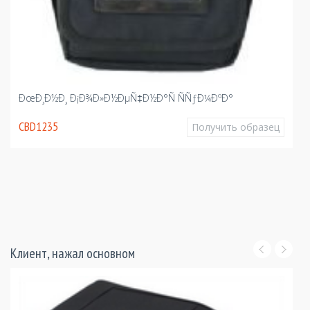
ÐœÐ¸Ð½Ð¸ Ð¡Ð¾Ð»Ð½ÐµÑ‡Ð½Ð°Ñ ÑÑƒÐ¼ÐºÐ°
CBD1235
Получить образец
Клиент, нажал основном