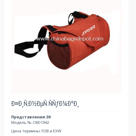
Ð¤Ð¸Ñ‚Ð½ÐµÑ ÑÑƒÐ¼ÐºÐ¸
Представления:39
Модель №.:
CBD1942
Цена термины: FOB и EXW