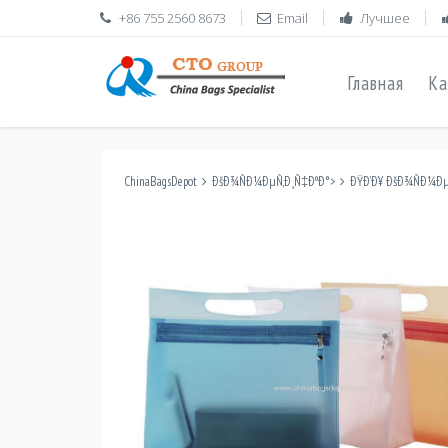
+86 755 2560 8673
Email
Лучшее
Главная
Ка
ChinaBagsDepot
ÐšÐ¾ÑÐ¼ÐµÑ‚Ð¸Ñ‡ÐºÐ°
>
ÐŸÐ’Ð¥ ÐšÐ¾ÑÐ¼Ðµ