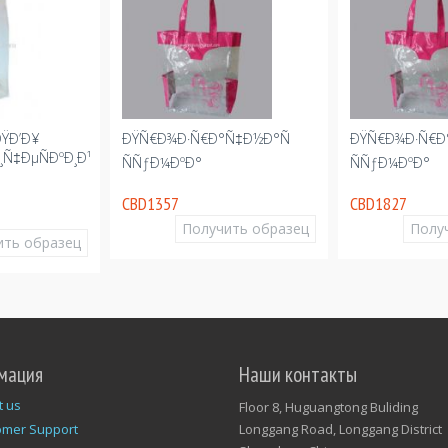
ÐŸÐ’Ð¥
ÐŸÑ€Ð¾Ð·Ñ€Ð°Ñ‡Ð½Ð°Ñ
ÐŸÑ€Ð¾Ð·Ñ€Ð
¸Ñ‡ÐµÑÐºÐ¸Ð¹
ÑÑƒÐ¼ÐºÐ°
ÑÑƒÐ¼ÐºÐ°
CBD1357
CBD1827
Получить образец
Полу
ить образец
мация
Наши контакты
t us
Floor 8, Huguangtong Buliding
omer Support
Longgang Road, Longgang District