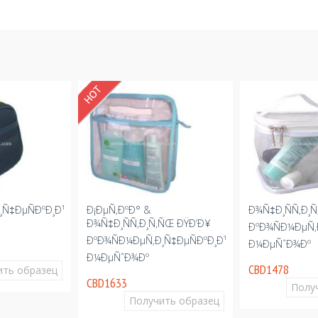
¸Ñ‡ÐµÑÐºÐ¸Ð¹
Ð¡ÐµÑ‚ÐºÐ° &
Ð¾Ñ‡Ð¸ÑÑ‚Ð¸
Ð¾Ñ‡Ð¸ÑÑ‚Ð¸Ñ‚ÑŒ ÐŸÐ’Ð¥
ÐºÐ¾ÑÐ¼ÐµÑ‚
ÐºÐ¾ÑÐ¼ÐµÑ‚Ð¸Ñ‡ÐµÑÐºÐ¸Ð¹
Ð¼ÐµÑˆÐ¾Ðº
Ð¼ÐµÑˆÐ¾Ðº
CBD1478
ить образец
CBD1633
Полу
Получить образец