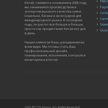
PRIV
Китай, с момента основания в 2005 году,
мы занимаемся производством и
Paym
экспортом высокого качества сумки,
Conta
кошельки, багажа и аксессуаров для
Care
международного рынка. В последние
годы, он растет все больше и больше,
Site
просто как процветание Китая изо дня
Guar
в день.
Наших клиентов базы, расширения во
всем мире. Мы готовы стать Ваш
профессиональный дизайн,
планирования, исполнения, контроля и
мониторинга в Китае.
2015 © CTO Group. ALL Rights Reserved.