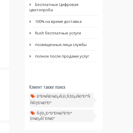
Бесплатные Цифровая
цветопроба
100% на время доставка
Rush бесплатные услуги
посвященные лица службы
полное после продажи услуг
Клиент также поиск
ÐºÐ¾ÑÐ¼ÐµÑ‚Ð¸Ñ‡ÐµÑÐºÐ°Ñ
ÑÑƒÐ¼ÐºÐ°
ÑƒÐ¿Ð°ÐºÐ¾Ð²ÐºÐ°
Ð¼ÐµÑˆÐ¾Ðº