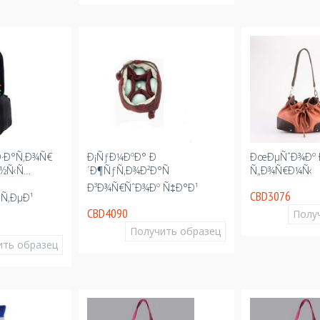
·Ð°Ñ‚Ð¾Ñ€
Ð¡ÑƒÐ¼ÐºÐ° Ð
ÐœÐµÑˆÐ¾Ðº 
Ð½Ñ‹Ñ…
´Ð¶ÑƒÑ‚Ð¾Ð²Ð°Ñ
Ñ„Ð¾Ñ€Ð¼Ñ‹
Ð³Ð¾Ñ€ÑˆÐ¾Ðº Ñ‡Ð°Ð¹
CBD3076
Ñ‚ÐµÐ¹
CBD4090
Полу
Получить образец
ить образец