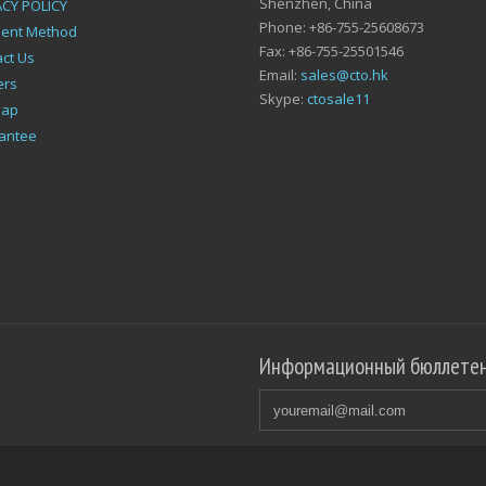
Shenzhen, China
ACY POLICY
Phone: +86-755-25608673
ent Method
Fax: +86-755-25501546
ct Us
Email:
sales@cto.hk
ers
Skype:
ctosale11
map
antee
Информационный бюллете