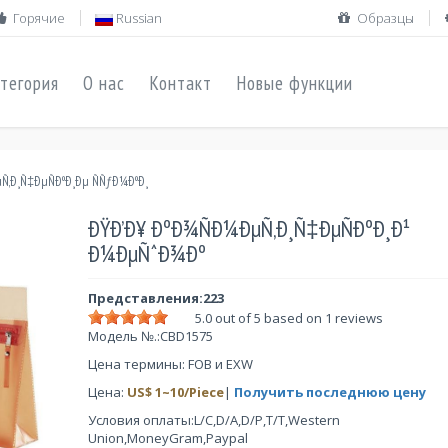
Горячие
Russian
Образцы
тегория
О нас
Контакт
Новые функции
Ñ‚Ð¸Ñ‡ÐµÑÐºÐ¸Ðµ ÑÑƒÐ¼ÐºÐ¸
ÐŸÐ’Ð¥ ÐºÐ¾ÑÐ¼ÐµÑ‚Ð¸Ñ‡ÐµÑÐºÐ¸Ð¹
Ð¼ÐµÑˆÐ¾Ðº
Представления:223
5.0
out of 5 based on
1
reviews
Модель №.:
CBD1575
Цена термины: FOB и EXW
Цена:
US$
1
~
10
/Piece
|
Получить последнюю цену
Условия оплаты:L/C,D/A,D/P,T/T,Western
Union,MoneyGram,Paypal