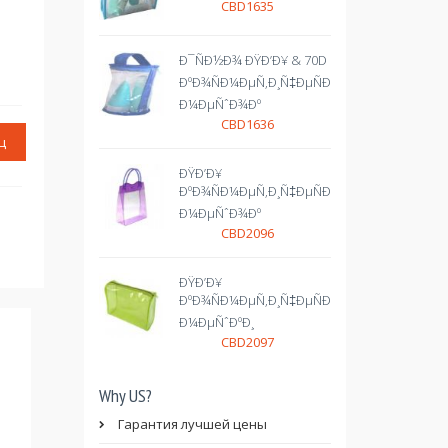
CBD1635
Ð¯ÑÐ½Ð¾ ÐŸÐ’Ð¥ & 70D
ÐºÐ¾ÑÐ¼ÐµÑ‚Ð¸Ñ‡ÐµÑÐºÐ¸Ð¹
Ð¼ÐµÑˆÐ¾Ðº
CBD1636
ц
ÐŸÐ’Ð¥
ÐºÐ¾ÑÐ¼ÐµÑ‚Ð¸Ñ‡ÐµÑÐºÐ¸Ð¹
Ð¼ÐµÑˆÐ¾Ðº
CBD2096
ÐŸÐ’Ð¥
ÐºÐ¾ÑÐ¼ÐµÑ‚Ð¸Ñ‡ÐµÑÐºÐ¸Ðµ
Ð¼ÐµÑˆÐºÐ¸
CBD2097
Why US?
Гарантия лучшей цены