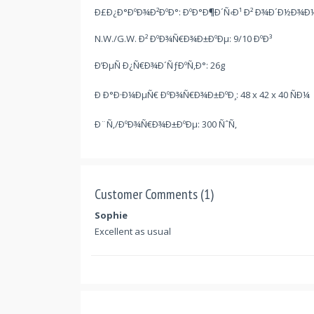
Ð£Ð¿Ð°ÐºÐ¾Ð²ÐºÐ°: ÐºÐ°Ð¶Ð´Ñ‹Ð¹ Ð² Ð¾Ð´Ð½Ð¾Ð
N.W./G.W. Ð² ÐºÐ¾Ñ€Ð¾Ð±ÐºÐµ: 9/10 ÐºÐ³
Ð’ÐµÑ Ð¿Ñ€Ð¾Ð´ÑƒÐºÑ‚Ð°: 26g
Ð Ð°Ð·Ð¼ÐµÑ€ ÐºÐ¾Ñ€Ð¾Ð±ÐºÐ¸: 48 x 42 x 40 ÑÐ¼
Ð¨Ñ‚/ÐºÐ¾Ñ€Ð¾Ð±ÐºÐµ: 300 ÑˆÑ‚
Customer Comments (1)
Sophie
Excellent as usual