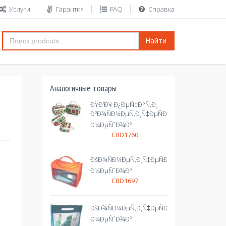
Услуги
Гарантия
FAQ
Справка
Найти
Аналогичные товары
ÐŸÐ’Ð¥ Ð¿ÐµÑ‡Ð°Ñ‚Ð¸
ÐºÐ¾ÑÐ¼ÐµÑ‚Ð¸Ñ‡ÐµÑÐºÐ¸Ð¹
Ð¼ÐµÑˆÐ¾Ðº
CBD1760
ÐšÐ¾ÑÐ¼ÐµÑ‚Ð¸Ñ‡ÐµÑÐºÐ¸Ð¹
Ð¼ÐµÑˆÐ¾Ðº
CBD1697
ÐšÐ¾ÑÐ¼ÐµÑ‚Ð¸Ñ‡ÐµÑÐºÐ¸Ð¹
Ð¼ÐµÑˆÐ¾Ðº