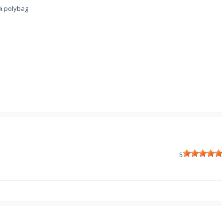
¼ polybag
5