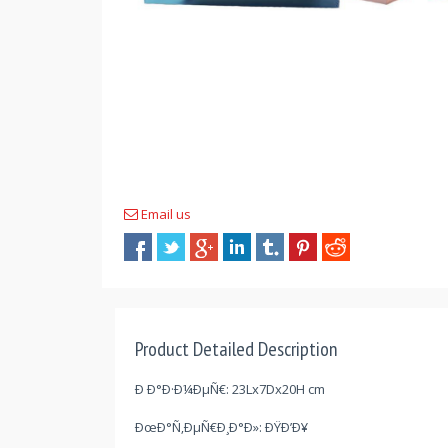
Email us
Product Detailed Description
Ð Ð°Ð·Ð¼ÐµÑ€: 23Lx7Dx20H cm
ÐœÐ°Ñ‚ÐµÑ€Ð¸Ð°Ð»: ÐŸÐ’Ð¥