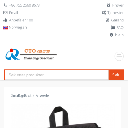
+86 755 2560 8673
Prøver
Email
Tjenester
Anbefaler 100
Garanti
Norwegian
FAQ
hjelp
Søk
ChinaBagsDepot
Reiseveske