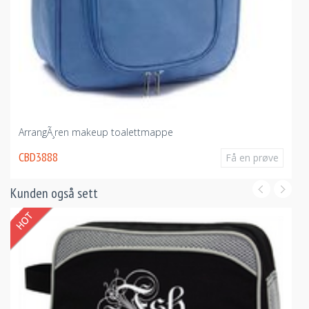
ArrangÃ¸ren makeup toalettmappe
CBD3888
Få en prøve
Kunden også sett