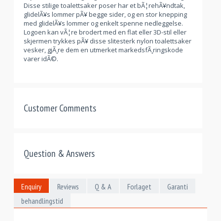
Disse stilige toalettsaker poser har et bÃ¦rehÃ¥ndtak,
glidelÃ¥s lommer pÃ¥ begge sider, og en stor knepping
med glidelÃ¥s lommer og enkelt spenne nedleggelse.
Logoen kan vÃ¦re brodert med en flat eller 3D-stil eller
skjermen trykkes pÃ¥ disse slitesterk nylon toalettsaker
vesker, gjÃ¸re dem en utmerket markedsfÃ¸ringskode
varer idÃ©.
Customer Comments
Question & Answers
Enquiry
Reviews
Q & A
Forlaget
Garanti
behandlingstid