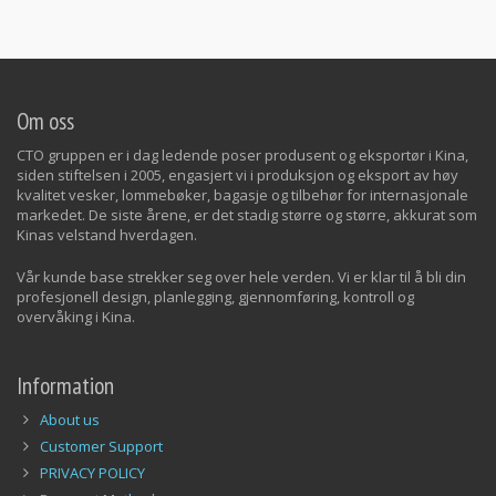
Om oss
CTO gruppen er i dag ledende poser produsent og eksportør i Kina,
siden stiftelsen i 2005, engasjert vi i produksjon og eksport av høy
kvalitet vesker, lommebøker, bagasje og tilbehør for internasjonale
markedet. De siste årene, er det stadig større og større, akkurat som
Kinas velstand hverdagen.
Vår kunde base strekker seg over hele verden. Vi er klar til å bli din
profesjonell design, planlegging, gjennomføring, kontroll og
overvåking i Kina.
Information
About us
Customer Support
PRIVACY POLICY