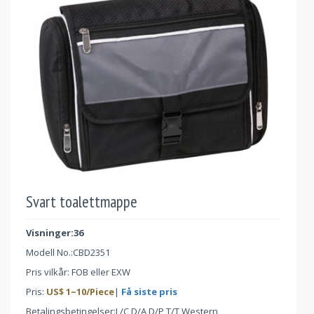
Svart toalettmappe
Visninger:36
Modell No.:
CBD2351
Pris vilkår: FOB eller EXW
Pris:
US$
1
~
10
/Piece
|
Få siste pris
Betalingsbetingelser:L/C,D/A,D/P,T/T,Western