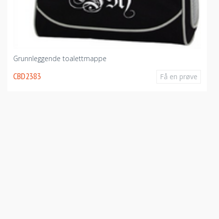
Grunnleggende toalettmappe
CBD2383
Få en prøve