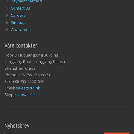
Payment Method
Contact Us
Careers
Sitemap
Guarantee
Våre kontakter
Floor 8, Huguangtong Buliding
Longgang Road, Longgang District
Shenzhen, China
Phone: +86-755-25608673
Fax: +86-755-25501546
Email:
sales@cto.hk
Skype:
ctosale11
Nyhetsbrev